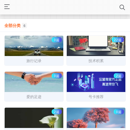
全部分类
6
0篇
22篇
旅行记录
技术积累
0篇
2篇
爱的足迹
号卡推荐
2篇
0篇